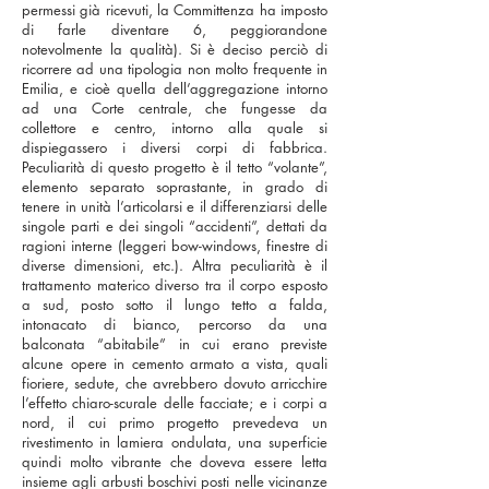
permessi già ricevuti, la Committenza ha imposto
di farle diventare 6, peggiorandone
notevolmente la qualità). Si è deciso perciò di
ricorrere ad una tipologia non molto frequente in
Emilia, e cioè quella dell’aggregazione intorno
ad una Corte centrale, che fungesse da
collettore e centro, intorno alla quale si
dispiegassero i diversi corpi di fabbrica.
Peculiarità di questo progetto è il tetto “volante”,
elemento separato soprastante, in grado di
tenere in unità l’articolarsi e il differenziarsi delle
singole parti e dei singoli “accidenti”, dettati da
ragioni interne (leggeri bow-windows, finestre di
diverse dimensioni, etc.). Altra peculiarità è il
trattamento materico diverso tra il corpo esposto
a sud, posto sotto il lungo tetto a falda,
intonacato di bianco, percorso da una
balconata “abitabile” in cui erano previste
alcune opere in cemento armato a vista, quali
fioriere, sedute, che avrebbero dovuto arricchire
l’effetto chiaro-scurale delle facciate; e i corpi a
nord, il cui primo progetto prevedeva un
rivestimento in lamiera ondulata, una superficie
quindi molto vibrante che doveva essere letta
insieme agli arbusti boschivi posti nelle vicinanze