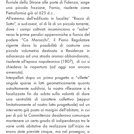
fluviale dello Stirone alle porte di Fidenza, sorge
una piccola frazione, Fornio, risalente come
Pietraformia già al 625 d.c..
All’estremo dell’edificato in localita’ “Rocca di
Sotto”, a sud-ovest, al di là di un piccolo torrente,
dove i campi coltivati incominciano a “salire”
verso le prime pendici appenniniche a fianco del
podere “Ca Marocchi”, il Piano Regolatore
vigente dava la possibilità di costruire una
piccola volumetria destinata a Residenze in
adiacenza ad una strada oramai abbandonata,
risalente all’epoca napoleonica (1807), di cui si
chiedeva la riapertura (ad oggi non ancora
avvenuta).
Interpellati dopo un primo progetto a “villette”
singole sparse in lotti geometricamente quanto
astrattamente suddivisi, la nostra riflessione si è
focalizzata fin da subito sulla volontà di dare
una centralità di carattere collettivo (seppur
limitativamente al nostro lotto progettuale) ad un
intervento già posto ai margini dell’abitato, in cui
per di più la Committenza desiderava comunque
mantenere un certo grado di indipendenza tra le
varie unità abitative da realizzare (all’inizio ne
erano state previste cinque, ma nel proseguo, a