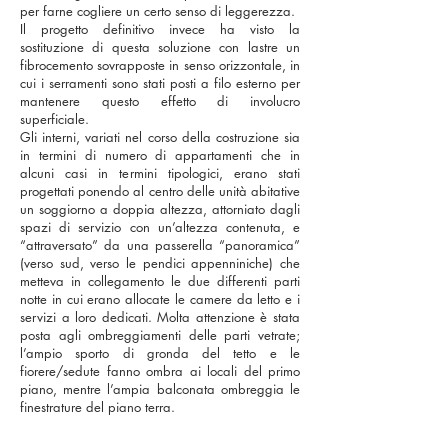
per farne cogliere un certo senso di leggerezza.
Il progetto definitivo invece ha visto la
sostituzione di questa soluzione con lastre un
fibrocemento sovrapposte in senso orizzontale, in
cui i serramenti sono stati posti a filo esterno per
mantenere questo effetto di involucro
superficiale.
Gli interni, variati nel corso della costruzione sia
in termini di numero di appartamenti che in
alcuni casi in termini tipologici, erano stati
progettati ponendo al centro delle unità abitative
un soggiorno a doppia altezza, attorniato dagli
spazi di servizio con un’altezza contenuta, e
“attraversato” da una passerella “panoramica”
(verso sud, verso le pendici appenniniche) che
metteva in collegamento le due differenti parti
notte in cui erano allocate le camere da letto e i
servizi a loro dedicati. Molta attenzione è stata
posta agli ombreggiamenti delle parti vetrate;
l’ampio sporto di gronda del tetto e le
fiorere/sedute fanno ombra ai locali del primo
piano, mentre l’ampia balconata ombreggia le
finestrature del piano terra.